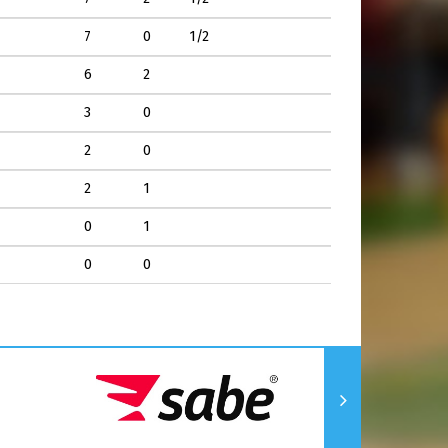
7
0
1/2
6
2
3
0
2
0
2
1
0
1
0
0