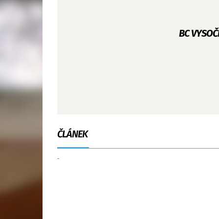
BC VYSOČ
ČLÁNEK
-