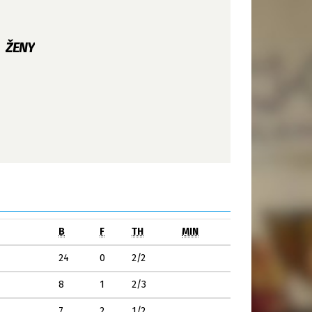
ŽENY
B
F
TH
MIN
24
0
2/2
8
1
2/3
7
2
1/2