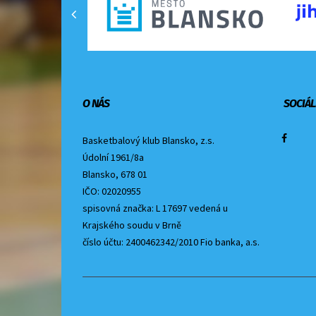
O NÁS
SOCIÁL
Basketbalový klub Blansko, z.s.
Údolní 1961/8a
Blansko, 678 01
IČO: 02020955
spisovná značka: L 17697 vedená u
Krajského soudu v Brně
číslo účtu: 2400462342/2010 Fio banka, a.s.