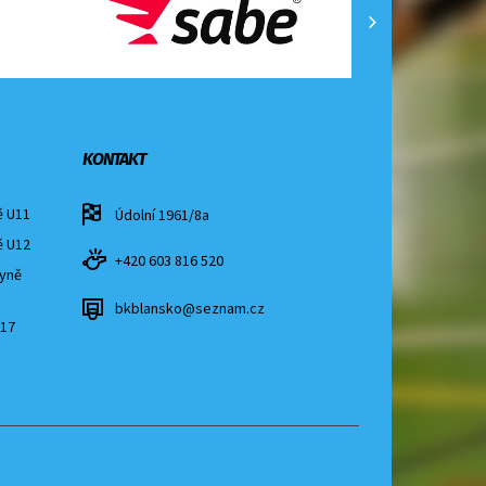
KONTAKT
ě U11
Údolní 1961/8a
ě U12
+420 603 816 520
kyně
bkblansko@seznam.cz
17