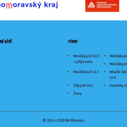
NÍ SÍTĚ
TÝMY
Minižákyně U10
Minižákyn
+ přípravka
Minižákyn
Minižákyně U13
Mladší žá
U14
Žákyně U15
Kadetky U
Ženy
© 2013–2026 BK Blansko