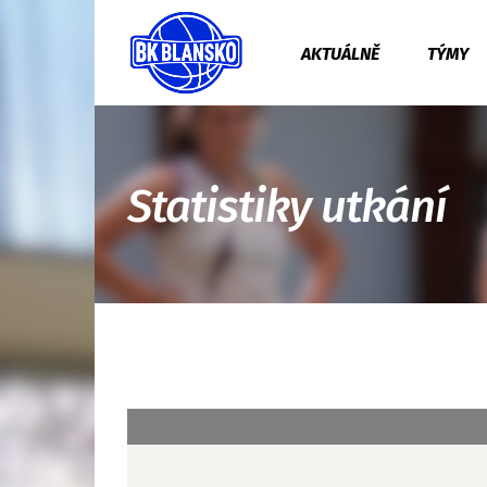
AKTUÁLNĚ
TÝMY
Statistiky utkání