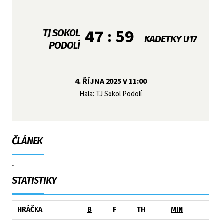
47 : 59
TJ SOKOL
KADETKY U17
PODOLÍ
4. ŘÍJNA 2025 V 11:00
Hala: TJ Sokol Podolí
ČLÁNEK
-
STATISTIKY
HRÁČKA
B
F
TH
MIN