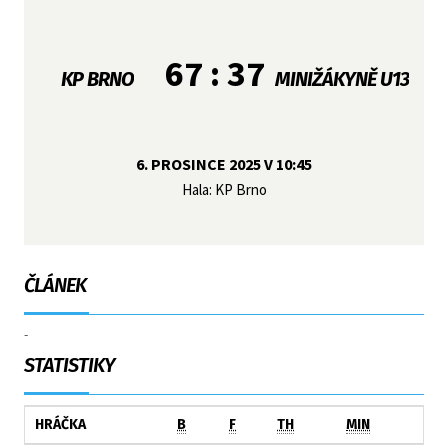
67 : 37
KP BRNO
MINIŽÁKYNĚ U13
6. PROSINCE 2025 V 10:45
Hala: KP Brno
ČLÁNEK
-
STATISTIKY
HRÁČKA
B
F
TH
MIN